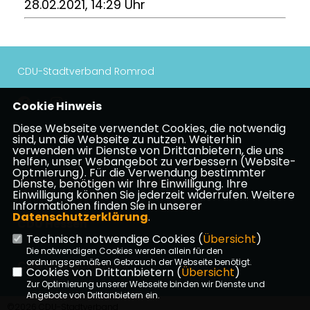
28.02.2021, 14:29 Uhr
CDU-Stadtverband Romrod
Cookie Hinweis
Diese Webseite verwendet Cookies, die notwendig
Impressum
Datenschutz
Kontakt
sind, um die Webseite zu nutzen. Weiterhin
verwenden wir Dienste von Drittanbietern, die uns
Mitgliederbereich
helfen, unser Webangebot zu verbessern (Website-
Optmierung). Für die Verwendung bestimmter
CDU Kreisverband Vogelsberg
Dienste, benötigen wir Ihre Einwilligung. Ihre
Einwilligung können Sie jederzeit widerrufen. Weitere
Informationen finden Sie in unserer
Datenschutzerklärung
.
CDU Hessen
Technisch notwendige Cookies (
Übersicht
)
Die notwendigen Cookies werden allein für den
ordnungsgemäßen Gebrauch der Webseite benötigt.
CDU Deutschlands
Cookies von Drittanbietern (
Übersicht
)
Zur Optimierung unserer Webseite binden wir Dienste und
Angebote von Drittanbietern ein.
©2026 CDU-Stadtverband