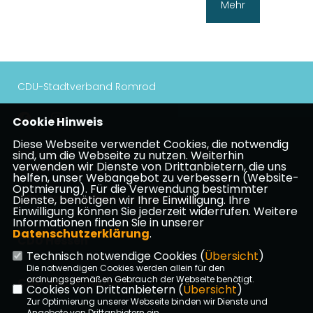
Mehr
CDU-Stadtverband Romrod
Cookie Hinweis
Diese Webseite verwendet Cookies, die notwendig
Impressum
Datenschutz
Kontakt
sind, um die Webseite zu nutzen. Weiterhin
verwenden wir Dienste von Drittanbietern, die uns
Mitgliederbereich
helfen, unser Webangebot zu verbessern (Website-
Optmierung). Für die Verwendung bestimmter
CDU Kreisverband Vogelsberg
Dienste, benötigen wir Ihre Einwilligung. Ihre
Einwilligung können Sie jederzeit widerrufen. Weitere
Informationen finden Sie in unserer
Datenschutzerklärung
.
CDU Hessen
Technisch notwendige Cookies (
Übersicht
)
Die notwendigen Cookies werden allein für den
ordnungsgemäßen Gebrauch der Webseite benötigt.
CDU Deutschlands
Cookies von Drittanbietern (
Übersicht
)
Zur Optimierung unserer Webseite binden wir Dienste und
Angebote von Drittanbietern ein.